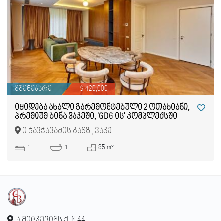
მშენებარე
$ 420,000
იყიდება ახალი გარემონტებული 2 ოთახიანი,
პრემიუმ ბინა ვაკეში, 'GDG ის' კომპლექსში
ი.ჭავჭავაძის გამზ., ვაკე
1
1
85 m²
ა.მიცკევიჩს ქ. N 44