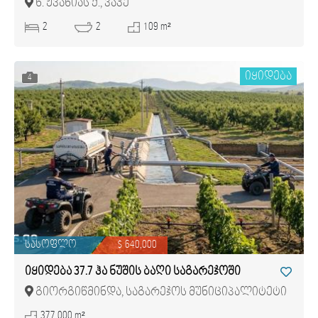
ნ. ჟვანიას ქ., ვაკე
2
2
109 m²
იყიდება
4
სასოფლო
$ 640,000
იყიდება 37.7 ჰა ნუშის ბაღი საგარეჯოში
გიორგიწმინდა, საგარეჯოს მუნიციპალიტეტი
377,000 m²