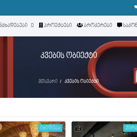
ნცხადებები
პროექტები
ბროკერები
საკო
ᲙᲕᲔᲑᲘᲡ ᲝᲑᲘᲔᲥᲢᲘ
მთავარი
კვების ობიექტი
იყიდება
ქირ
12