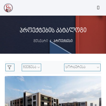
ᲞᲠᲝᲔᲥᲢᲔᲑᲘᲡ ᲙᲐᲢᲐᲚᲝᲒᲘ
მთავარი
პროექტები