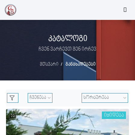
ᲙᲐᲢᲐᲚᲝᲒᲘ
ჩვენ ვარჩევთ შენ ირჩევ
მთავარი
განცხადებები
იყიდება
20