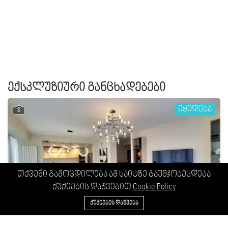
ექსკლუზიური განცხადებები
იყიდება
8
თქვენი გამოცდილება ამ საიტზე გაუმჯობესდება
ქუქიების დაშვებით
Cookie Policy
596 43 22 33
ᲥᲣᲥᲘᲔᲑᲘᲡ ᲓᲐᲨᲕᲔᲑᲐ