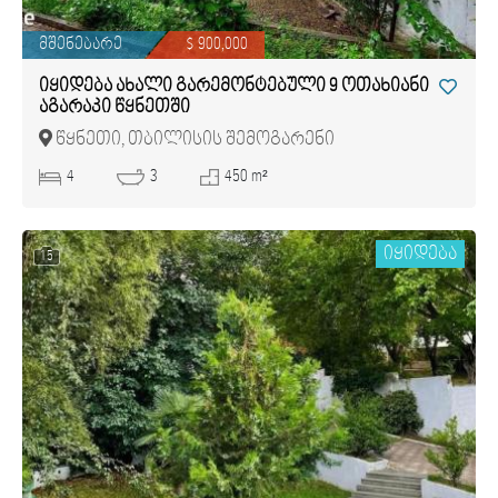
მშენებარე
$ 900,000
იყიდება ახალი გარემონტებული 9 ოთახიანი
აგარაკი წყნეთში
წყნეთი, თბილისის შემოგარენი
4
3
450 m²
იყიდება
15