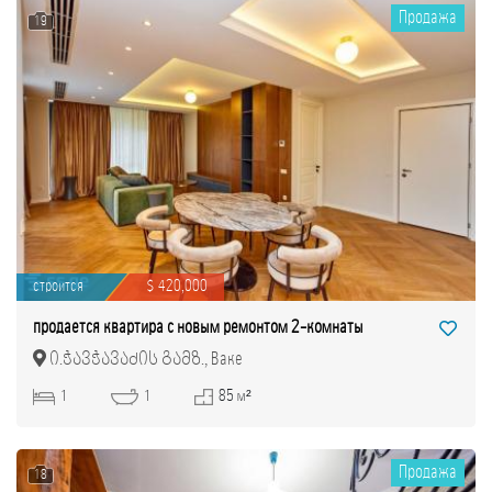
Продажа
19
строится
$ 420,000
продается квартира с новым ремонтом 2-комнаты
ი.ჭავჭავაძის გამზ., Ваке
1
1
85 м²
Продажа
18