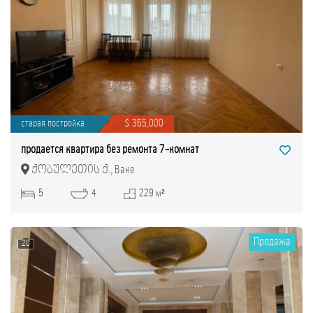
старая постройка
$ 365,000
продается квартира без ремонта 7-комнат
ქობულეთის ქ., Ваке
5
4
229 м²
Продажа
20