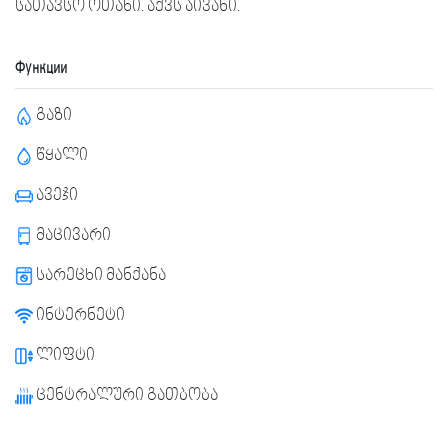
სათავსო ოთახი. აქვს აივანი.
Функции
გაზი
წყალი
ავეჯი
მაცივარი
სარეცხი მანქანა
ინტერნეტი
ლიფტი
ცენტრალური გათბობა