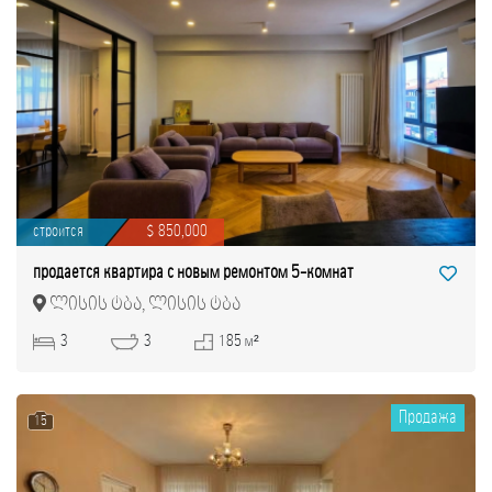
строится
$ 850,000
продается квартира с новым ремонтом 5-комнат
ლისის ტბა, ლისის ტბა
3
3
185 м²
Продажа
15