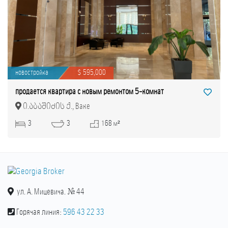
новостройка
$ 595,000
продается квартира с новым ремонтом 5-комнат
ი.აბაშიძის ქ., Ваке
3
3
168 м²
ул. А. Мицевича. № 44
Горячая линия:
596 43 22 33