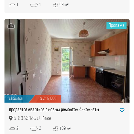
1
1
69 м²
Продажа
16
строится
$ 218,000
продается квартира с новым ремонтом 4-комнаты
ნ. ჟვანიას ქ., Ваке
2
2
109 м²