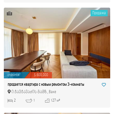
Продажа
15
строится
$ 600,000
продается квартира с новым ремонтом 3-комнаты
ი.ჭავჭავაძის გამზ., Ваке
2
1
127 м²