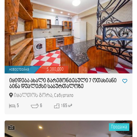
новостройка
$ 380,000
იყიდება ახალი გარემონტებული 7 ოთახიანი
ბინა დუპლექსი საბურთალოზე
იყალთოს გორა, Сабуртало
5
6
165 м²
Продажа
20