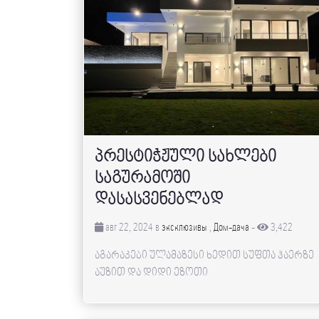
პრესტიჭჟული სახლები
საგურამოში
დასასვენებლად
авг 22, 2024 в
эксклюзивы
,
Дом-дача
-
3,422
აგარაკები ულამაზესი ხედით სუფთა ჰაერზე
აუზით და დიდი ეზოთი