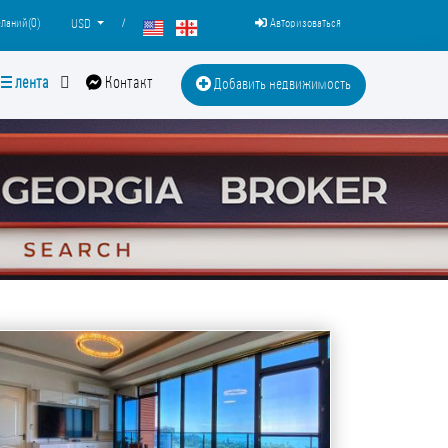
ланий(
0
)
/
Авторизоваться
USD
лента
Контакт
Добавить недвижимость