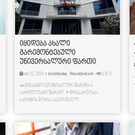
იყიდება ახალი
გარემონტებული
უნივერსალური ფართი
авг 22, 2024 в
эксклюзивы
,
Коммерческий
-
2,910
📣 გთავაზობთ უნიკალურ ფართს! 4
სართულიანი ფართი 📍 მდებარეობა:
საირმის გორა, საბურთალო