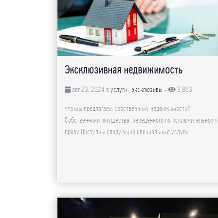
Эксклюзивная недвижимость
авг 23, 2024 в
услуги
,
эксклюзивы
-
3,863
Что мы предлагаем собственнику недвижимости?
Собственники имущества, переданного по исключительному
праву Доступны следующие специальные услуги