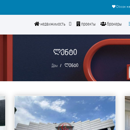
Список же
недвижимость
проекты
брокеры
ᲚᲔᲜᲢᲘ
Дом
ლენტი