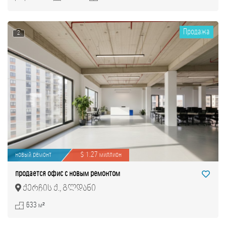
Продажа
2
новый ремонт
$ 1.27 миллион
продается офис с новым ремонтом
ქერჩის ქ., გლდანი
633 м²