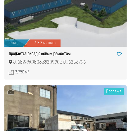
склад
$ 3.3 миллион
продается склад с новым ремонтом
ე. ანდრონიკაშვილის ქ., ავჭალა
3,750 м²
Продажа
7