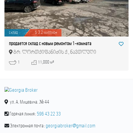
склад
$ 3.2 миллион
продается склад с новым ремонтом 1-комната
გრ. ლორთქიფანიძის ქ., ნავთლუღი
1
11,000 м²
ул. А. Мицевича. № 44
Горячая линия:
596 43 22 33
Электронная почта:
georgiabroker@gmail.com