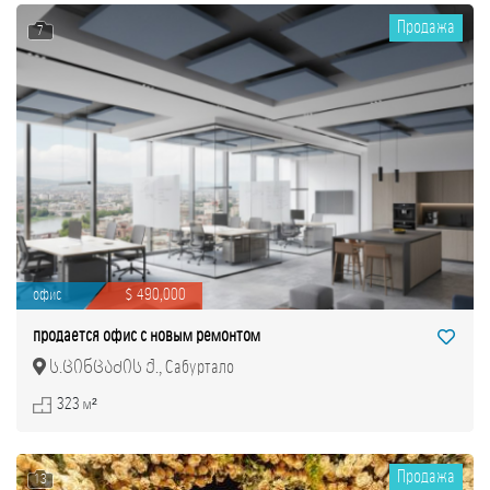
Продажа
7
офис
$ 490,000
продается офис с новым ремонтом
ს.ცინცაძის ქ., Сабуртало
323 м²
Продажа
13