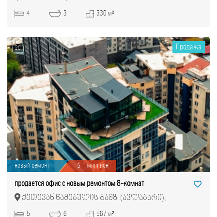
4
3
330 м²
Продажа
20
новый ремонт
$ 1 миллион
продается офис с новым ремонтом 8-комнат
ქეთევან წამებულის გამზ. (ავლაბარი),
ავლაბარი
5
6
567 м²