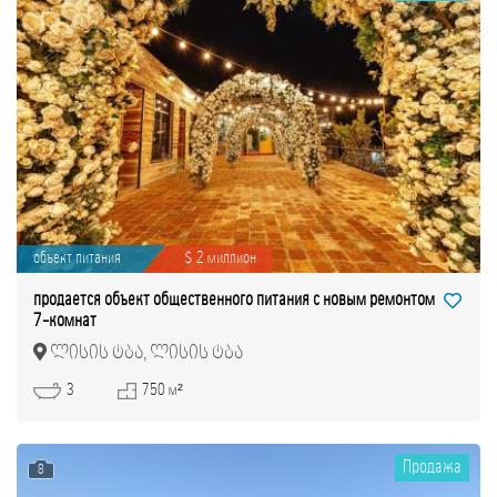
объект питания
$ 2 миллион
продается объект общественного питания с новым ремонтом
7-комнат
ლისის ტბა, ლისის ტბა
3
750 м²
Продажа
8