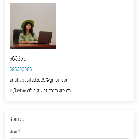
ანუკა ...
595333685
anukabasiladze99@gmail.com
Другие объекты от этого агента
Контакт
Имя