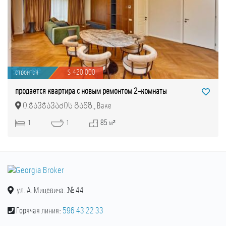
строится
$ 420,000
продается квартира с новым ремонтом 2-комнаты
ი.ჭავჭავაძის გამზ., Ваке
1
1
85 м²
ул. А. Мицевича. № 44
Горячая линия:
596 43 22 33