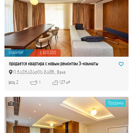
строится
$ 600,000
продается квартира с новым ремонтом 3-комнаты
ი.ჭავჭავაძის გამზ., Ваке
2
1
127 м²
Продажа
19