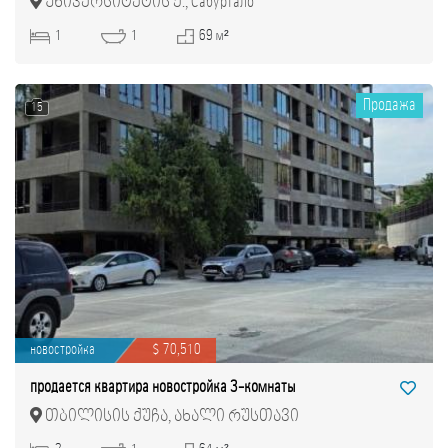
უნივერსიტეტის ქ., Сабуртало
1
1
69 м²
Продажа
15
новостройка
$ 70,510
продается квартира новостройка 3-комнаты
თბილისის ქუჩა, ახალი რუსთავი