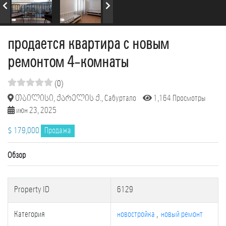
продается квартира с новым
ремонтом 4-комнаты
(0)
თბილისი, ქარელის ქ., Сабуртало
1,164 Просмотры
июн 23, 2025
$ 179,000
Продажа
Обзор
Property ID
6129
Категория
новостройка
,
новый ремонт