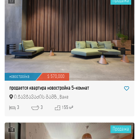
Продажа
17
новостройка
$ 570,000
продается квартира новостройка 5-комнат
ი.ჭავჭავაძის გამზ., Ваке
3
3
155 м²
Продажа
16