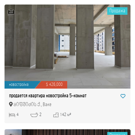
Продажа
20
новостройка
$ 426,000
продается квартира новостройка 5-комнат
ყიფშიძის ქ., Ваке
4
2
142 м²