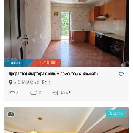
строится
$ 218,000
продается квартира с новым ремонтом 4-комнаты
ნ. ჟვანიას ქ., Ваке
2
2
109 м²
Продажа
15