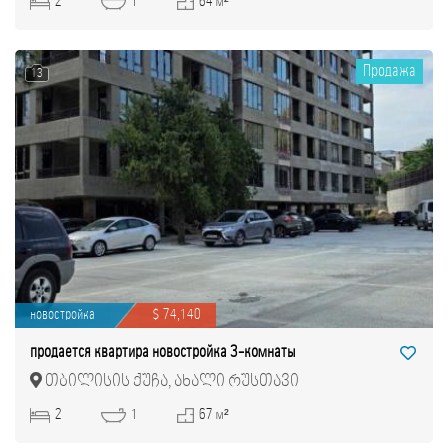
2
1
64 м²
Продажа
13
новостройка
$ 74,140
продается квартира новостройка 3-комнаты
თბილისის ქუჩა, ახალი რუსთავი
2
1
67 м²