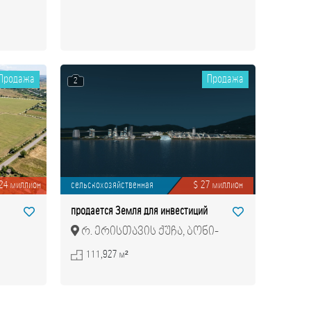
Продажа
Продажа
2
.24 миллион
сельскохозяйственная
$ 27 миллион
продается Земля для инвестиций
რ. ერისთავის ქუჩა, ბონი-
გოროდოკის უბანი
111,927 м²