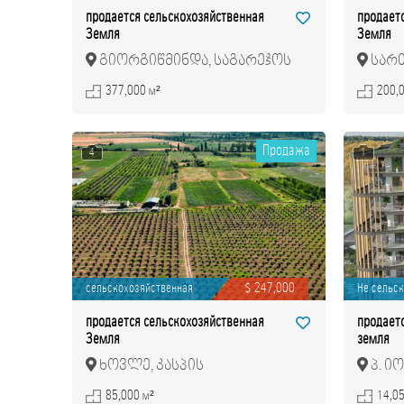
продается сельскохозяйственная
продает
Земля
Земля
გიორგიწმინდა, საგარეჯოს
სართ
მუნიციპალიტეტი
მუნიც
377,000 м²
200,
Продажа
4
1
сельскохозяйственная
$ 247,000
Не сельск
продается сельскохозяйственная
продает
Земля
земля
ხოვლე, კასპის
პ. იო
მუნიციპალიტეტი
85,000 м²
14,0