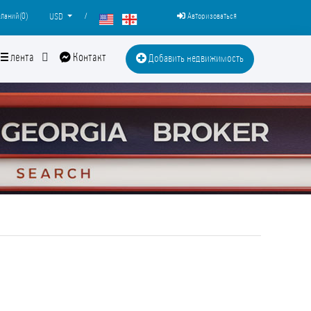
ланий(
0
)
/
Авторизоваться
USD
лента
Контакт
Добавить недвижимость