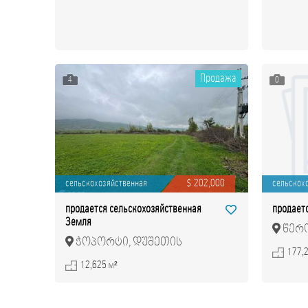
Продажа
4
0
сельскохозяйственная
$ 202,000
сельскох
продается сельскохозяйственная
продает
Земля
წერო
ჭოპორტი, დუშეთის
მუნიც
177,
მუნიციპალიტეტი
12,625 м²