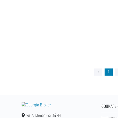
‹
1
СОЦИАЛЬН
ул. А. Мицевича. № 44