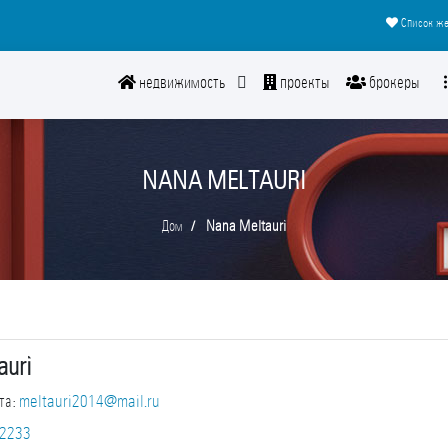
Список же
недвижимость
проекты
брокеры
NANA MELTAURI
Дом
Nana Meltauri
auri
та
:
meltauri2014@mail.ru
2233