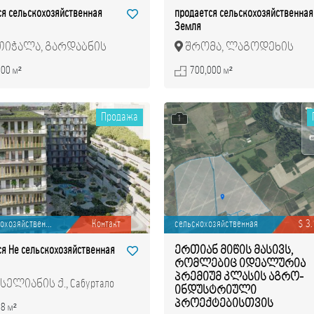
ся сельскохозяйственная
продается сельскохозяйственная
Земля
იჭალა, გარდაბნის
შრომა, ლაგოდეხის
იპალიტეტი
მუნიციპალიტეტი
000 м²
700,000 м²
Продажа
1
охозяйствен...
Контакт
сельскохозяйственная
$ 3
ся Не сельскохозяйственная
ერთიან მიწის მასივს,
რომლებიც იდეალურია
პრემიუმ კლასის აგრო-
სელიანის ქ., Сабуртало
ინდუსტრიული
პროექტებისთვის
58 м²