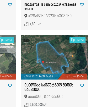
продается Не сельскохозяйственная
земля
აღმაშენებლის ხეივანი
(დიღმის მასივი), დიღმის
1,801 м²
მასივი
Продажа
Продажа
1
.1 миллион
сельскохозяйственная
$ 10 миллион
იყიდება სამეურნეო მიწის
ნაკვეთი
ახაშენი, გურჯაანის
მუნიციპალიტეტი
6,500,000 м²