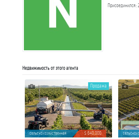
Присоединился
:
Недвижимость от этого агента
Продажа
4
4
сельскохозяйственная
$ 640,000
сельскох