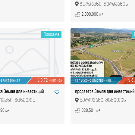
გურჯაანი, გურჯაანის
მუნიციპალიტეტი
2,000,000 м²
Продажа
1
озяйственная
$ 3.72 миллион
сельскохозяйственная
$ 6
ся Земля для инвестиций
продается Земля для инвестиций
ვანი, მცხეთის
წეროვანი, მცხეთის
იპალიტეტი
მუნიციპალიტეტი
290 м²
328,501 м²