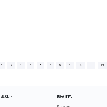
2
3
4
5
6
7
8
9
10
...
19
ЫЕ СЕТИ
КВАРТИРА