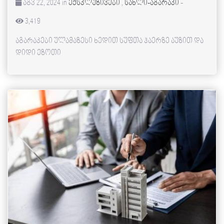
აგვ 22, 2024 in
ექსკლუზივები
,
სახლი-აგარაკი
-
3,419
აგარაკები ულამაზესი ხედით სუფთა ჰაერზე აუზით და
დიდი ეზოთი