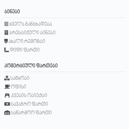
ᲑᲘᲜᲔᲑᲘ
ყველა განცხადება
პრესტიჟული ბინები
ახალი რემონტი
დიდი ფართი
ᲙᲝᲛᲔᲠᲪᲘᲣᲚᲘ ᲤᲐᲠᲗᲔᲑᲘ
საწყობი
ოფისი
კვების ობიექტი
სავაჭრო ფართი
საწარმოო ფართი