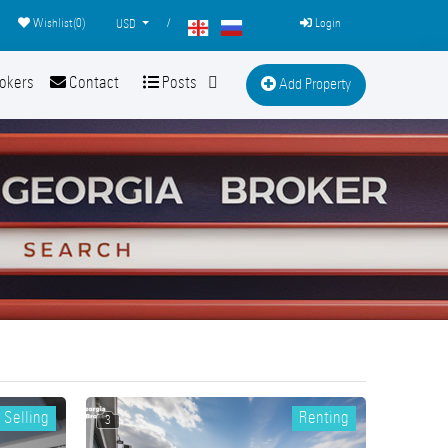
Wishlist(
0
)
/
Login
USD
okers
Contact
Posts
Add Property
Selling
Renting
3