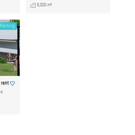
6,000 m²
Renting
 rent
be