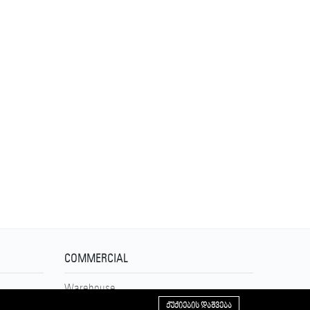
COMMERCIAL
Warehouse
596 43 22 33
ᲥᲣᲥᲘᲔᲑᲘᲡ ᲓᲐᲨᲕᲔᲑᲐ
Production Space