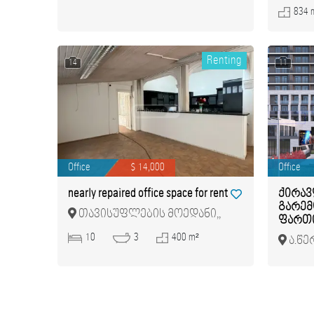
834 
Renting
14
11
Office
$ 14,000
Office
nearly repaired office space for rent
ქირავ
გარემ
თავისუფლების მოედანი,,
ფართი
მთაწმინდა
10
3
400 m²
ა.წე