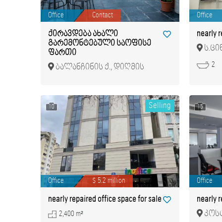
Office
Contact
Office
ქირავდება ახალი
nearly r
გარემონტებული საოფისე
ს.ცინ
ფართი
2
ბალანჩინის ქ., დიღმის
მასივი
Selling
10
15
Office
$ 5.2 million
Office
nearly repaired office space for sale
nearly r
კოსტ
2,400 m²