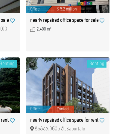
Office
$ 5.2 million
 sale
nearly repaired office space for sale
ეთი
2,400 m²
Renting
Renting
10
Office
Contact
 rent
nearly repaired office space for rent
გაგარინის ქ., Saburtalo