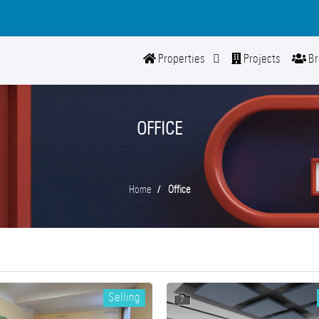
Properties
Projects
Br
OFFICE
Home
Office
Selling
7