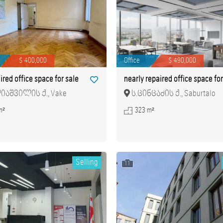
$ 400,000
Office
$ 490,000
ired office space for sale
nearly repaired office space for
აშვილის ქ., Vake
ს.ცინცაძის ქ., Saburtalo
m²
323 m²
Selling
11