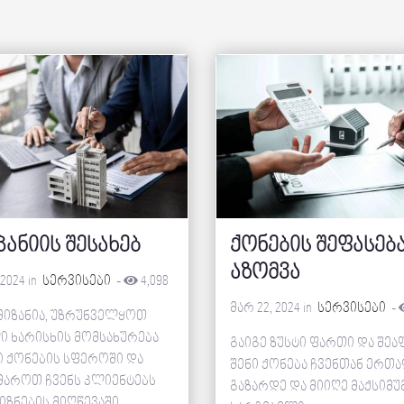
პანიის შესახებ
ქონების შეფასებ
აზომვა
 2024 in
სერვისები
-
4,098
მარ 22, 2024 in
სერვისები
-
 მიზანია, უზრუნველყოთ
ი ხარისხის მომსახურება
გაიგე ზუსტი ფართი და შეა
ი ქონების სფეროში და
შენი ქონება ჩვენთან ერთა
მაროთ ჩვენს კლიენტებს
გაზარდე და მიიღე მაქსიმუ
იზნების მიღწევაში.